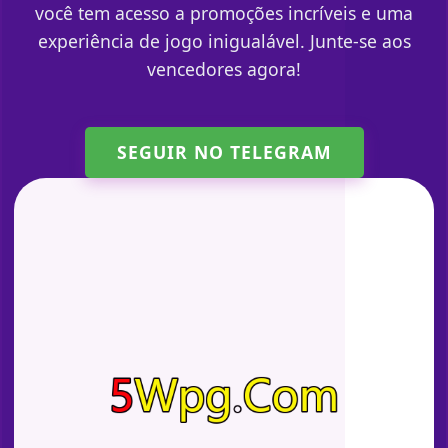
você tem acesso a promoções incríveis e uma
experiência de jogo inigualável. Junte-se aos
vencedores agora!
SEGUIR NO TELEGRAM