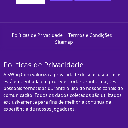
Políticas de Privacidade
Termos e Condições
Sitemap
Políticas de Privacidade
A 5Wpg.Com valoriza a privacidade de seus usuários e
está empenhada em proteger todas as informações
pessoais fornecidas durante o uso de nossos canais de
comunicação. Todos os dados coletados são utilizados
exclusivamente para fins de melhoria contínua da
experiência de nossos jogadores.