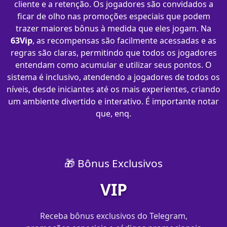
cliente e a retenção. Os jogadores são convidados a
ficar de olho nas promoções especiais que podem
trazer maiores bônus à medida que eles jogam. Na
63Vip
, as recompensas são facilmente acessadas e as
regras são claras, permitindo que todos os jogadores
entendam como acumular e utilizar seus pontos. O
sistema é inclusivo, atendendo a jogadores de todos os
níveis, desde iniciantes até os mais experientes, criando
um ambiente divertido e interativo. É importante notar
que, enq.
🎁 Bônus Exclusivos
VIP
Receba bônus exclusivos do Telegram,