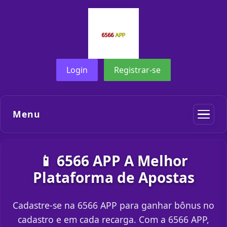
Login
Registrar-se
Menu
📱 6566 APP A Melhor
Plataforma de Apostas
Cadastre-se na 6566 APP para ganhar bônus no
cadastro e em cada recarga. Com a 6566 APP,