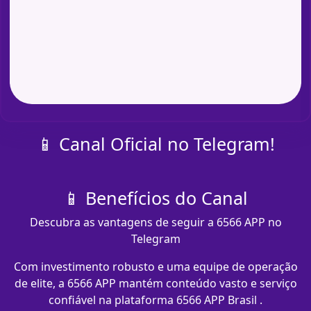
📱 Canal Oficial no Telegram!
📱 Benefícios do Canal
Descubra as vantagens de seguir a 6566 APP no
Telegram
Com investimento robusto e uma equipe de operação
de elite, a 6566 APP mantém conteúdo vasto e serviço
confiável na plataforma 6566 APP Brasil .