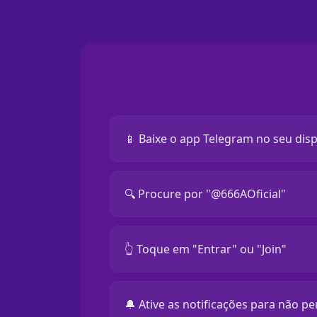
📱 Baixe o app Telegram no seu disp
🔍 Procure por "@666AOficial"
👆 Toque em "Entrar" ou "Join"
🔔 Ative as notificações para não p