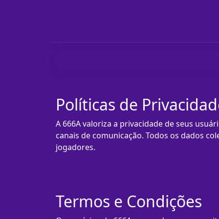
Políticas de Privacida
A 666A valoriza a privacidade de seus usuá
canais de comunicação. Todos os dados cole
jogadores.
Termos e Condições