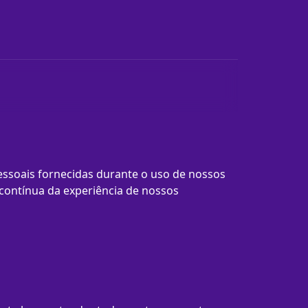
essoais fornecidas durante o uso de nossos
 contínua da experiência de nossos