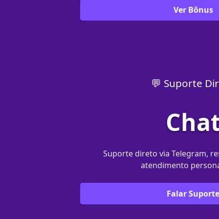
Ver Bônus
💬 Suporte Di
Cha
Suporte direto via Telegram, r
atendimento persona
Falar Suport