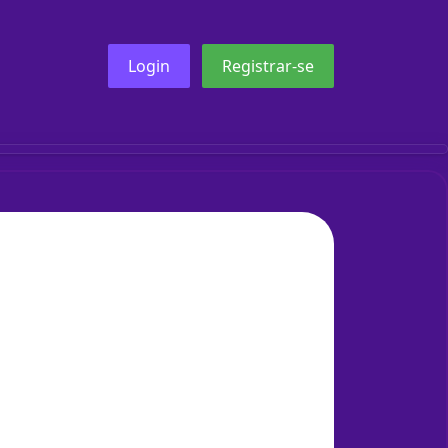
Login
Registrar-se