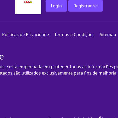
Login
Registrar-se
Políticas de Privacidade
Termos e Condições
Sitemap
de
rios e está empenhada em proteger todas as informações p
tados são utilizados exclusivamente para fins de melhoria