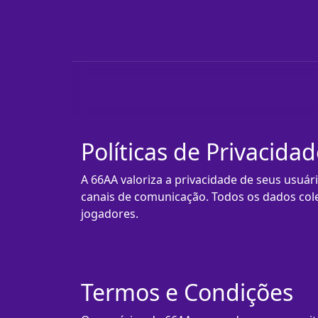
Políticas de Privacida
A 66AA valoriza a privacidade de seus usuá
canais de comunicação. Todos os dados cole
jogadores.
Termos e Condições