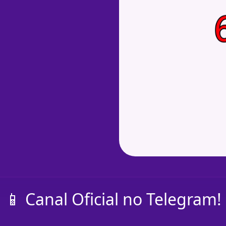
📱 Canal Oficial no Telegram!