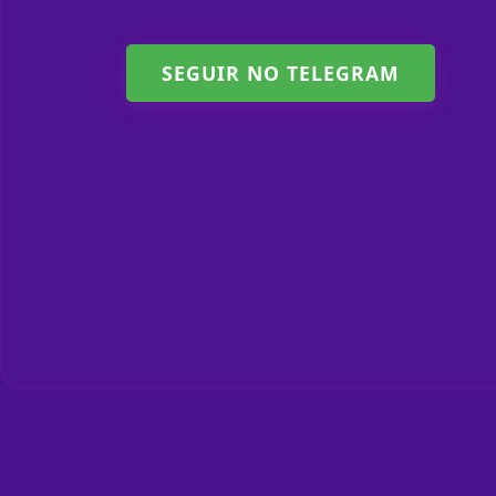
SEGUIR NO TELEGRAM