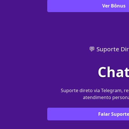
Ver Bônus
💬 Suporte Di
Cha
Suporte direto via Telegram, r
atendimento persona
Falar Suport