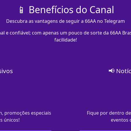
📱 Benefícios do Canal
Descubra as vantagens de seguir a 66AA no Telegram
onal e confiável; com apenas um pouco de sorte da 66AA Br
facilidade!
sivos
📢 Notí
m, promoções especiais
Fique por dentro d
s únicos!
eventos 