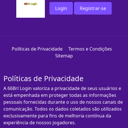
Login
Registrar-se
Políticas de Privacidade
Termos e Condições
Sitemap
Políticas de Privacidade
A 66Brl Login valoriza a privacidade de seus usuários e
está empenhada em proteger todas as informações
pessoais fornecidas durante o uso de nossos canais de
comunicação. Todos os dados coletados são utilizados
exclusivamente para fins de melhoria contínua da
experiência de nossos jogadores.