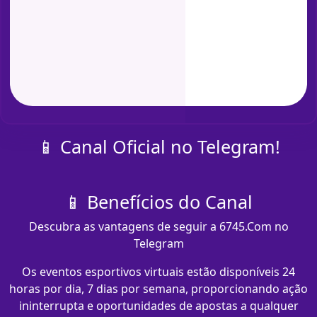
📱 Canal Oficial no Telegram!
📱 Benefícios do Canal
Descubra as vantagens de seguir a 6745.Com no
Telegram
Os eventos esportivos virtuais estão disponíveis 24
horas por dia, 7 dias por semana, proporcionando ação
ininterrupta e oportunidades de apostas a qualquer