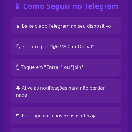
📱 Como Seguir no Telegram
📱 Baixe o app Telegram no seu dispositivo
🔍 Procure por "@6745.ComOficial"
👆 Toque em "Entrar" ou "Join"
🔔 Ative as notificações para não perder
nada
💬 Participe das conversas e interaja