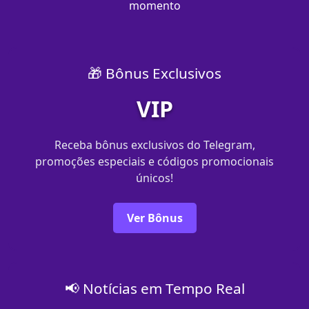
momento
🎁 Bônus Exclusivos
VIP
Receba bônus exclusivos do Telegram,
promoções especiais e códigos promocionais
únicos!
Ver Bônus
📢 Notícias em Tempo Real