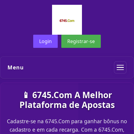
Login
Registrar-se
Menu
📱 6745.Com A Melhor
Plataforma de Apostas
Cadastre-se na 6745.Com para ganhar bônus no
cadastro e em cada recarga. Com a 6745.Com,