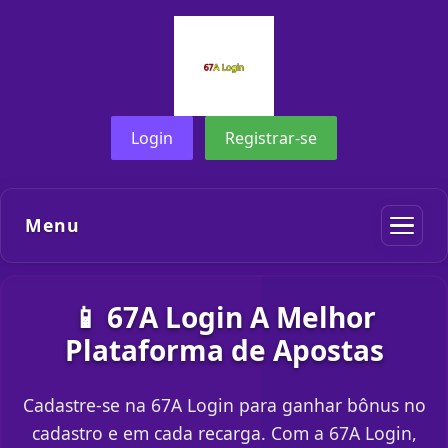
Login
Registrar-se
Menu
📱 67A Login A Melhor
Plataforma de Apostas
Cadastre-se na 67A Login para ganhar bônus no
cadastro e em cada recarga. Com a 67A Login,