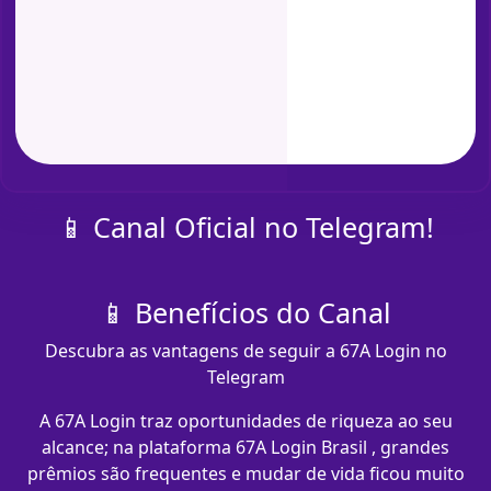
📱 Canal Oficial no Telegram!
📱 Benefícios do Canal
Descubra as vantagens de seguir a 67A Login no
Telegram
A 67A Login traz oportunidades de riqueza ao seu
alcance; na plataforma 67A Login Brasil , grandes
prêmios são frequentes e mudar de vida ficou muito