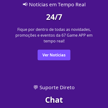
📢 Notícias em Tempo Real
24/7
Fique por dentro de todas as novidades,
promoções e eventos da 67 Game APP em
tempo real!
Ver Notícias
💬 Suporte Direto
Chat