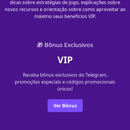
dicas sobre estratégias de jogo, explicações sobre
novos recursos e orientação sobre como aproveitar ao
máximo seus benefícios VIP.
🎁 Bônus Exclusivos
VIP
Receba bônus exclusivos do Telegram,
promoções especiais e códigos promocionais
únicos!
Ver Bônus