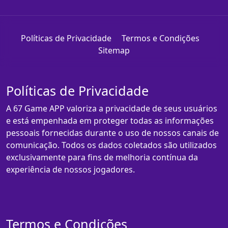
Políticas de Privacidade
Termos e Condições
Sitemap
Políticas de Privacidade
A 67 Game APP valoriza a privacidade de seus usuários
e está empenhada em proteger todas as informações
pessoais fornecidas durante o uso de nossos canais de
comunicação. Todos os dados coletados são utilizados
exclusivamente para fins de melhoria contínua da
experiência de nossos jogadores.
Termos e Condições