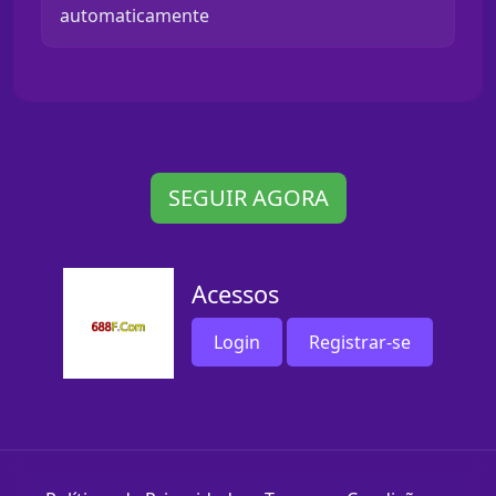
automaticamente
SEGUIR AGORA
Acessos
Login
Registrar-se