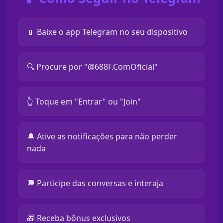
📱 Baixe o app Telegram no seu dispositivo
🔍 Procure por "@688F.ComOficial"
👆 Toque em "Entrar" ou "Join"
🔔 Ative as notificações para não perder
nada
💬 Participe das conversas e interaja
🎁 Receba bônus exclusivos