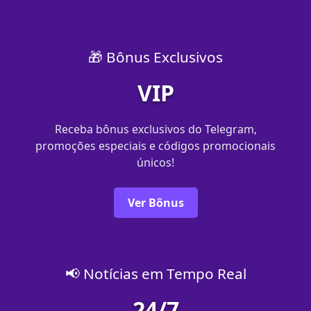
🎁 Bônus Exclusivos
VIP
Receba bônus exclusivos do Telegram,
promoções especiais e códigos promocionais
únicos!
Ver Bônus
📢 Notícias em Tempo Real
24/7