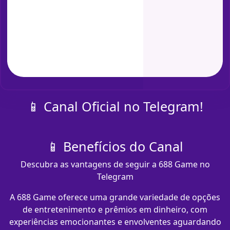
📱 Canal Oficial no Telegram!
📱 Benefícios do Canal
Descubra as vantagens de seguir a 688 Game no
Telegram
A 688 Game oferece uma grande variedade de opções
de entretenimento e prêmios em dinheiro, com
experiências emocionantes e envolventes aguardando