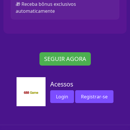
🎁 Receba bônus exclusivos
automaticamente
SEGUIR AGORA
Acessos
Login
Registrar-se