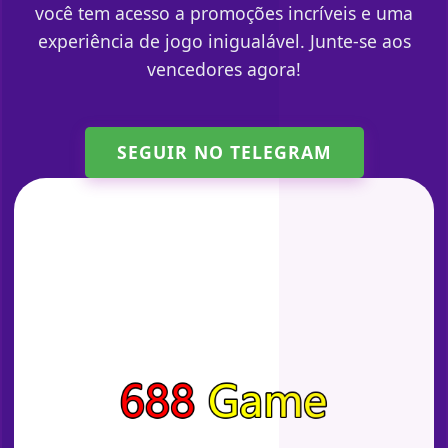
você tem acesso a promoções incríveis e uma
experiência de jogo inigualável. Junte-se aos
vencedores agora!
SEGUIR NO TELEGRAM