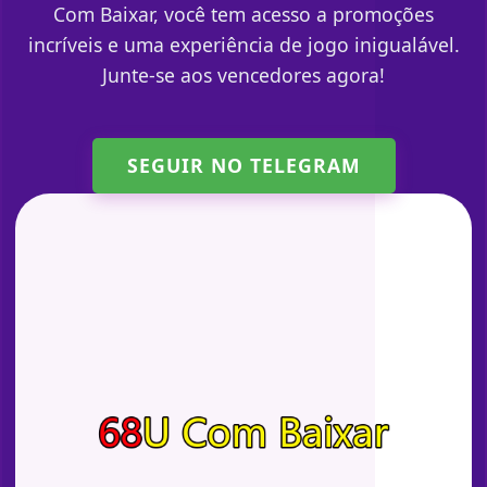
Com Baixar, você tem acesso a promoções
incríveis e uma experiência de jogo inigualável.
Junte-se aos vencedores agora!
SEGUIR NO TELEGRAM