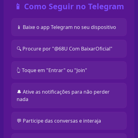
📱 Como Seguir no Telegram
📱 Baixe o app Telegram no seu dispositivo
🔍 Procure por "@68U Com BaixarOficial"
👆 Toque em "Entrar" ou "Join"
🔔 Ative as notificações para não perder
nada
💬 Participe das conversas e interaja