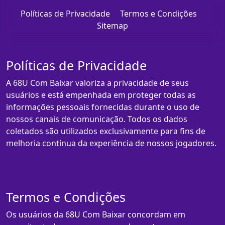
Políticas de Privacidade
Termos e Condições
Sitemap
Políticas de Privacidade
A 68U Com Baixar valoriza a privacidade de seus
usuários e está empenhada em proteger todas as
informações pessoais fornecidas durante o uso de
nossos canais de comunicação. Todos os dados
coletados são utilizados exclusivamente para fins de
melhoria contínua da experiência de nossos jogadores.
Termos e Condições
Os usuários da 68U Com Baixar concordam em