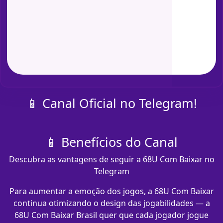
📱 Canal Oficial no Telegram!
📱 Benefícios do Canal
Descubra as vantagens de seguir a 68U Com Baixar no
Telegram
Para aumentar a emoção dos jogos, a 68U Com Baixar
continua otimizando o design das jogabilidades — a
68U Com Baixar Brasil quer que cada jogador jogue