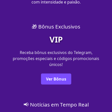
com intensidade e paixão.
🎁 Bônus Exclusivos
VIP
Receba bônus exclusivos do Telegram,
promoções especiais e códigos promocionais
únicos!
Ver Bônus
📢 Notícias em Tempo Real