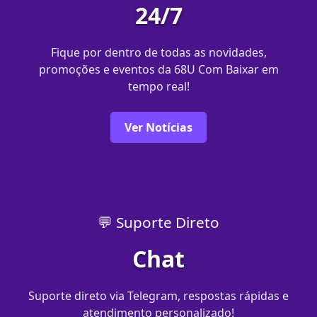
24/7
Fique por dentro de todas as novidades,
promoções e eventos da 68U Com Baixar em
tempo real!
Ver Notícias
💬 Suporte Direto
Chat
Suporte direto via Telegram, respostas rápidas e
atendimento personalizado!