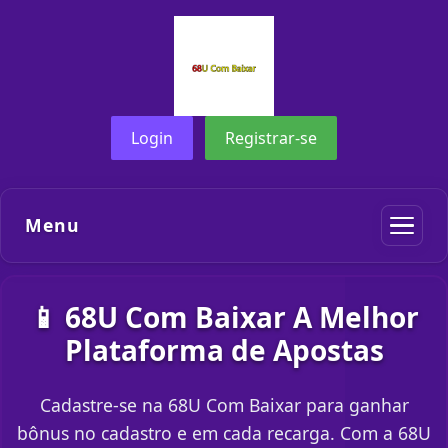
Login
Registrar-se
Menu
📱 68U Com Baixar A Melhor
Plataforma de Apostas
Cadastre-se na 68U Com Baixar para ganhar
bônus no cadastro e em cada recarga. Com a 68U