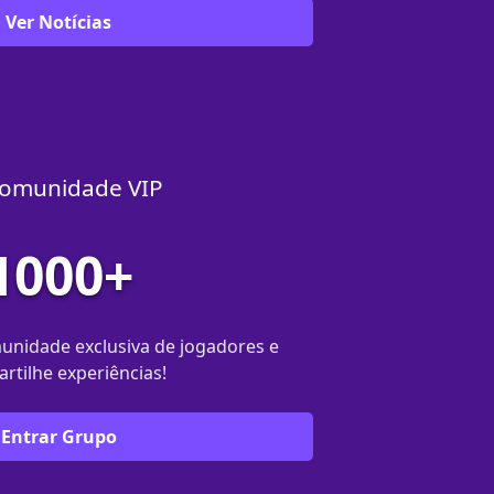
Ver Notícias
Comunidade VIP
1000+
unidade exclusiva de jogadores e
rtilhe experiências!
Entrar Grupo