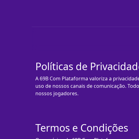
Políticas de Privacida
A 69B Com Plataforma valoriza a privacida
uso de nossos canais de comunicação. Todos
nossos jogadores.
Termos e Condições