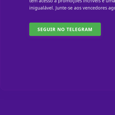
tem acesso a promoções incríveis e uma
inigualável. Junte-se aos vencedores ag
SEGUIR NO TELEGRAM