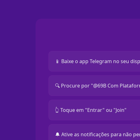
📱 Baixe o app Telegram no seu disp
🔍 Procure por "@69B Com Platafor
👆 Toque em "Entrar" ou "Join"
🔔 Ative as notificações para não p