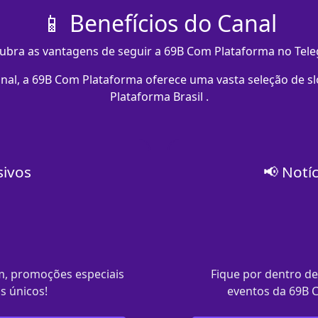
📱 Benefícios do Canal
ubra as vantagens de seguir a 69B Com Plataforma no Tel
al, a 69B Com Plataforma oferece uma vasta seleção de sl
Plataforma Brasil .
sivos
📢 Notí
m, promoções especiais
Fique por dentro d
s únicos!
eventos da 69B 