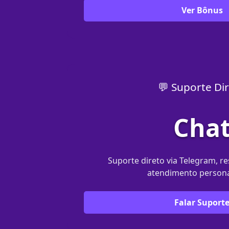
Ver Bônus
💬 Suporte Di
Cha
Suporte direto via Telegram, r
atendimento persona
Falar Suport