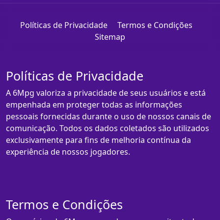
Políticas de Privacidade
Termos e Condições
Sitemap
Políticas de Privacidade
A 6Mpg valoriza a privacidade de seus usuários e está
empenhada em proteger todas as informações
pessoais fornecidas durante o uso de nossos canais de
comunicação. Todos os dados coletados são utilizados
exclusivamente para fins de melhoria contínua da
experiência de nossos jogadores.
Termos e Condições