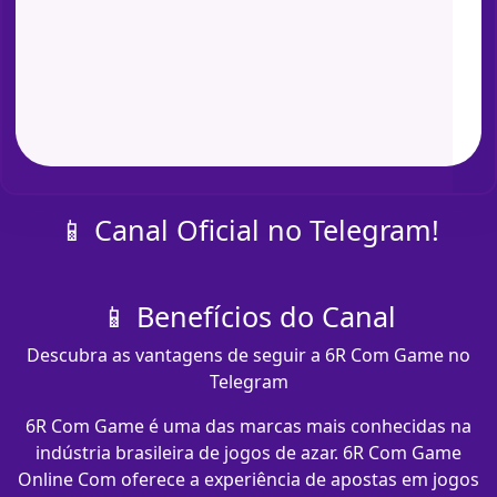
📱 Canal Oficial no Telegram!
📱 Benefícios do Canal
Descubra as vantagens de seguir a 6R Com Game no
Telegram
6R Com Game é uma das marcas mais conhecidas na
indústria brasileira de jogos de azar. 6R Com Game
Online Com oferece a experiência de apostas em jogos