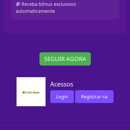
🎁 Receba bônus exclusivos
automaticamente
SEGUIR AGORA
Acessos
Login
Registrar-se