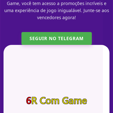
Game, você tem acesso a promoções incríveis e
uma experiência de jogo inigualável. Junte-se aos
vencedores agora!
SEGUIR NO TELEGRAM