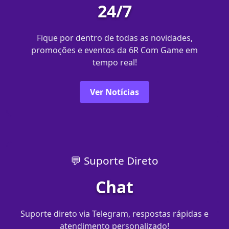
24/7
Fique por dentro de todas as novidades,
promoções e eventos da 6R Com Game em
tempo real!
Ver Notícias
💬 Suporte Direto
Chat
Suporte direto via Telegram, respostas rápidas e
atendimento personalizado!