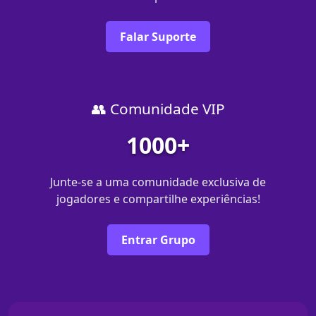
Falar Suporte
👥 Comunidade VIP
1000+
Junte-se a uma comunidade exclusiva de
jogadores e compartilhe experiências!
Entrar Grupo