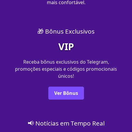
mais confortável.
🎁 Bônus Exclusivos
VIP
Receba bônus exclusivos do Telegram,
promoções especiais e códigos promocionais
únicos!
Ver Bônus
📢 Notícias em Tempo Real