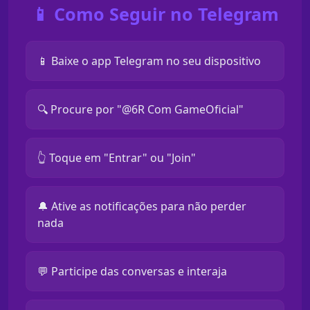
📱 Como Seguir no Telegram
📱 Baixe o app Telegram no seu dispositivo
🔍 Procure por "@6R Com GameOficial"
👆 Toque em "Entrar" ou "Join"
🔔 Ative as notificações para não perder
nada
💬 Participe das conversas e interaja