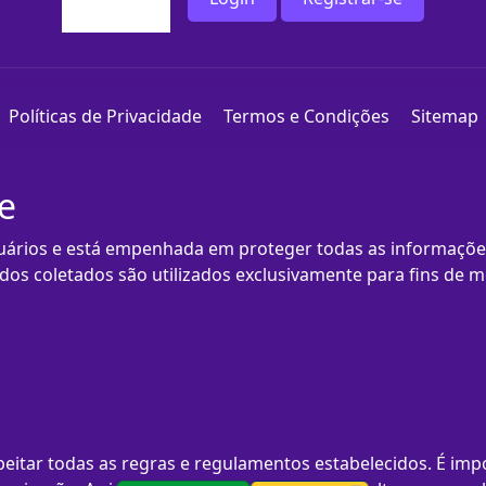
Políticas de Privacidade
Termos e Condições
Sitemap
de
usuários e está empenhada em proteger todas as informaçõe
os coletados são utilizados exclusivamente para fins de m
itar todas as regras e regulamentos estabelecidos. É imp