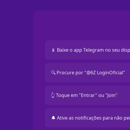
📱 Baixe o app Telegram no seu disp
🔍 Procure por "@6Z LoginOficial"
👆 Toque em "Entrar" ou "Join"
🔔 Ative as notificações para não p