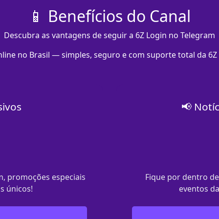
📱 Benefícios do Canal
Descubra as vantagens de seguir a 6Z Login no Telegram
ine no Brasil — simples, seguro e com suporte total da 6Z L
sivos
📢 Notí
m, promoções especiais
Fique por dentro d
s únicos!
eventos da