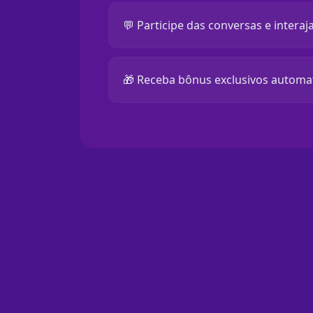
💬 Participe das conversas e interaj
🎁 Receba bônus exclusivos autom