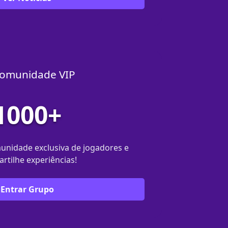
Comunidade VIP
1000+
unidade exclusiva de jogadores e
rtilhe experiências!
Entrar Grupo