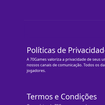
Políticas de Privacida
A 70Games valoriza a privacidade de seus 
nossos canais de comunicação. Todos os dad
jogadores.
Termos e Condições