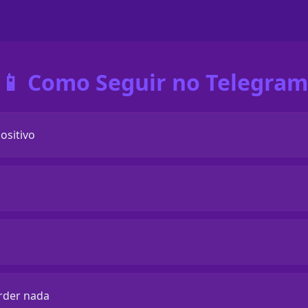
📱 Como Seguir no Telegram
ositivo
erder nada