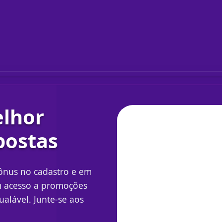
lhor
postas
ônus no cadastro e em
m acesso a promoções
ualável. Junte-se aos