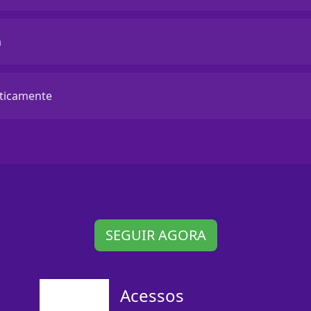
a
aticamente
SEGUIR AGORA
Acessos