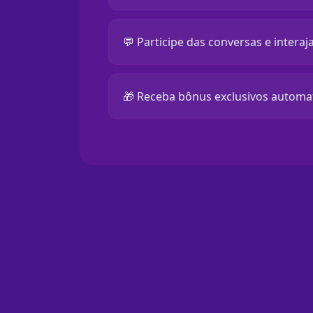
💬 Participe das conversas e interaj
🎁 Receba bônus exclusivos autom