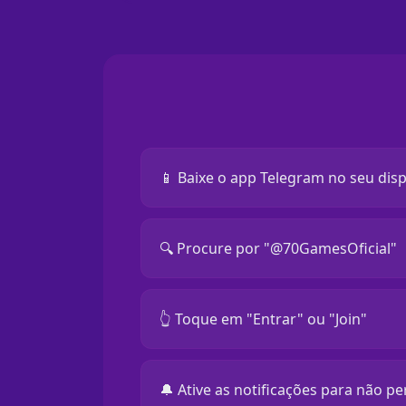
📱 Baixe o app Telegram no seu disp
🔍 Procure por "@70GamesOficial"
👆 Toque em "Entrar" ou "Join"
🔔 Ative as notificações para não p