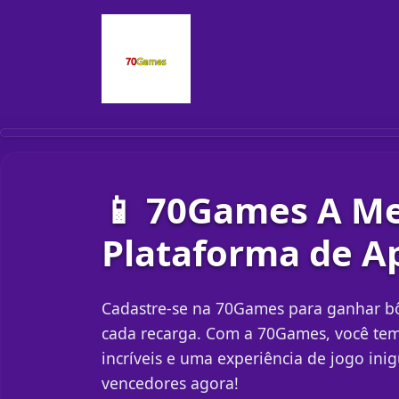
📱 70Games A Me
Plataforma de A
Cadastre-se na 70Games para ganhar b
cada recarga. Com a 70Games, você te
incríveis e uma experiência de jogo inig
vencedores agora!