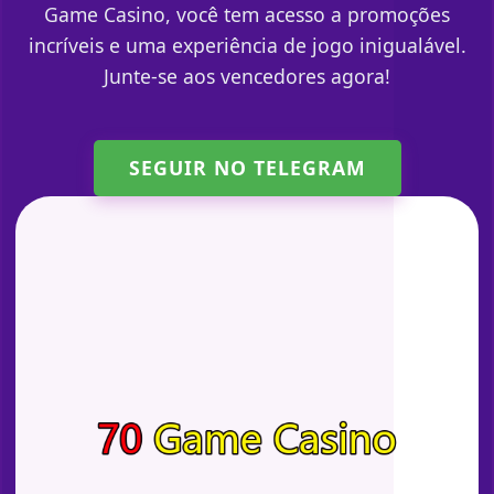
Game Casino, você tem acesso a promoções
incríveis e uma experiência de jogo inigualável.
Junte-se aos vencedores agora!
SEGUIR NO TELEGRAM