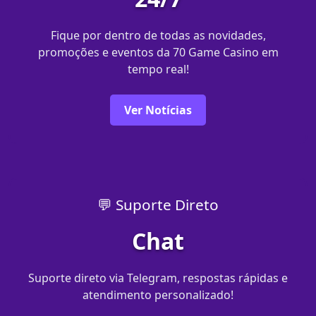
Fique por dentro de todas as novidades,
promoções e eventos da 70 Game Casino em
tempo real!
Ver Notícias
💬 Suporte Direto
Chat
Suporte direto via Telegram, respostas rápidas e
atendimento personalizado!