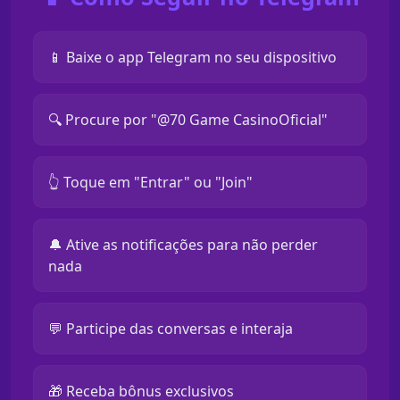
📱 Baixe o app Telegram no seu dispositivo
🔍 Procure por "@70 Game CasinoOficial"
👆 Toque em "Entrar" ou "Join"
🔔 Ative as notificações para não perder
nada
💬 Participe das conversas e interaja
🎁 Receba bônus exclusivos