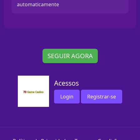
automaticamente
SEGUIR AGORA
Acessos
Login
Registrar-se