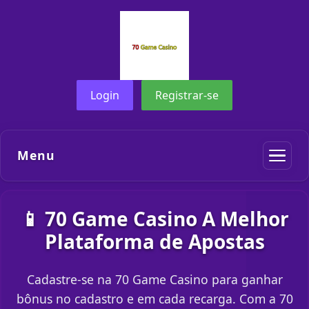
Login
Registrar-se
Menu
📱 70 Game Casino A Melhor
Plataforma de Apostas
Cadastre-se na 70 Game Casino para ganhar
bônus no cadastro e em cada recarga. Com a 70