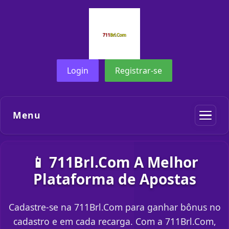
Login
Registrar-se
Menu
📱 711Brl.Com A Melhor
Plataforma de Apostas
Cadastre-se na 711Brl.Com para ganhar bônus no
cadastro e em cada recarga. Com a 711Brl.Com,