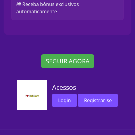
🎁 Receba bônus exclusivos
automaticamente
SEGUIR AGORA
Acessos
Login
Registrar-se