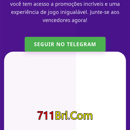
você tem acesso a promoções incríveis e uma
experiência de jogo inigualável. Junte-se aos
vencedores agora!
SEGUIR NO TELEGRAM