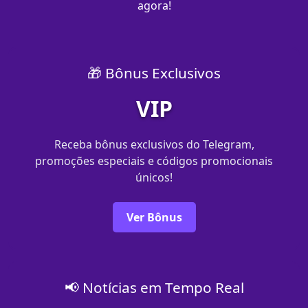
agora!
🎁 Bônus Exclusivos
VIP
Receba bônus exclusivos do Telegram,
promoções especiais e códigos promocionais
únicos!
Ver Bônus
📢 Notícias em Tempo Real