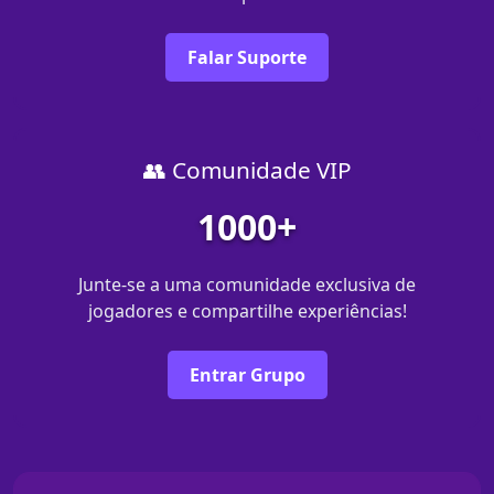
Falar Suporte
👥 Comunidade VIP
1000+
Junte-se a uma comunidade exclusiva de
jogadores e compartilhe experiências!
Entrar Grupo