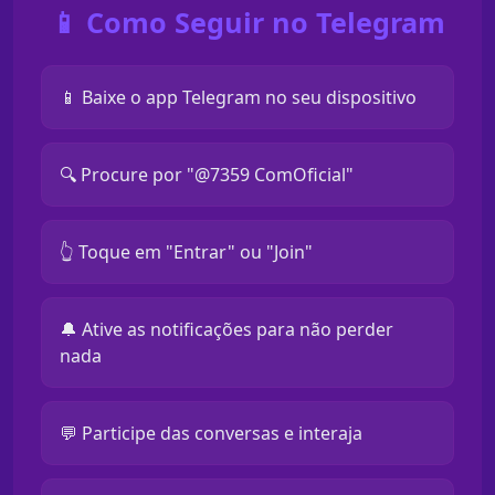
📱 Como Seguir no Telegram
📱 Baixe o app Telegram no seu dispositivo
🔍 Procure por "@7359 ComOficial"
👆 Toque em "Entrar" ou "Join"
🔔 Ative as notificações para não perder
nada
💬 Participe das conversas e interaja