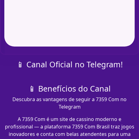
📱 Canal Oficial no Telegram!
📱 Benefícios do Canal
Descubra as vantagens de seguir a 7359 Com no
Telegram
A 7359 Com é um site de cassino moderno e
profissional — a plataforma 7359 Com Brasil traz jogos
inovadores e conta com belas atendentes para uma