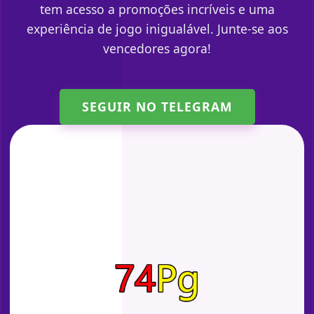
tem acesso a promoções incríveis e uma
experiência de jogo inigualável. Junte-se aos
vencedores agora!
SEGUIR NO TELEGRAM