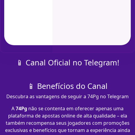
📱 Canal Oficial no Telegram!
📱 Benefícios do Canal
Descubra as vantagens de seguir a 74Pg no Telegram
A
74Pg
não se contenta em oferecer apenas uma
plataforma de apostas online de alta qualidade – ela
também recompensa seus jogadores com promoções
exclusivas e benefícios que tornam a experiência ainda