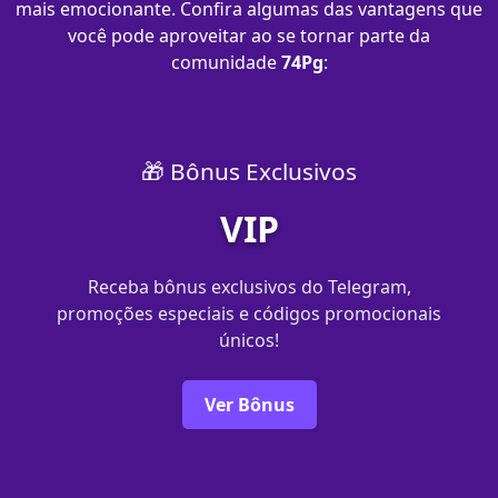
mais emocionante. Confira algumas das vantagens que
você pode aproveitar ao se tornar parte da
comunidade
74Pg
:
🎁 Bônus Exclusivos
VIP
Receba bônus exclusivos do Telegram,
promoções especiais e códigos promocionais
únicos!
Ver Bônus