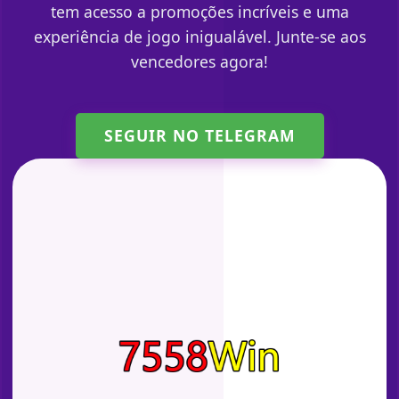
tem acesso a promoções incríveis e uma
experiência de jogo inigualável. Junte-se aos
vencedores agora!
SEGUIR NO TELEGRAM