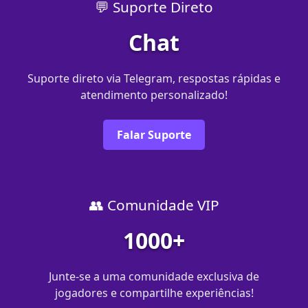
💬 Suporte Direto
Chat
Suporte direto via Telegram, respostas rápidas e
atendimento personalizado!
Falar Suporte
👥 Comunidade VIP
1000+
Junte-se a uma comunidade exclusiva de
jogadores e compartilhe experiências!