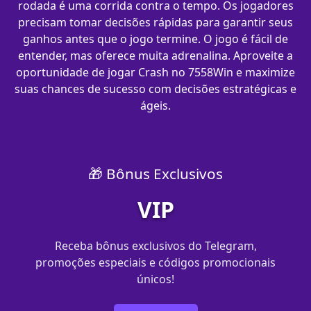
rodada é uma corrida contra o tempo. Os jogadores
precisam tomar decisões rápidas para garantir seus
ganhos antes que o jogo termine. O jogo é fácil de
entender, mas oferece muita adrenalina. Aproveite a
oportunidade de jogar Crash no 7558Win e maximize
suas chances de sucesso com decisões estratégicas e
ágeis.
🎁 Bônus Exclusivos
VIP
Receba bônus exclusivos do Telegram,
promoções especiais e códigos promocionais
únicos!