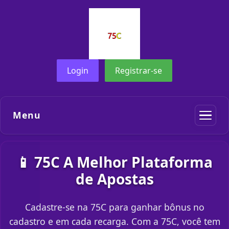
Login
Registrar-se
Menu
📱 75C A Melhor Plataforma
de Apostas
Cadastre-se na 75C para ganhar bônus no
cadastro e em cada recarga. Com a 75C, você tem