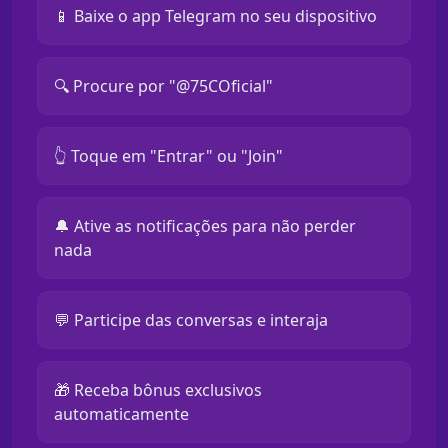
📱 Baixe o app Telegram no seu dispositivo
🔍 Procure por "@75COficial"
👆 Toque em "Entrar" ou "Join"
🔔 Ative as notificações para não perder
nada
💬 Participe das conversas e interaja
🎁 Receba bônus exclusivos
automaticamente