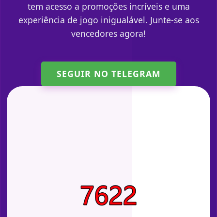
tem acesso a promoções incríveis e uma
experiência de jogo inigualável. Junte-se aos
vencedores agora!
SEGUIR NO TELEGRAM