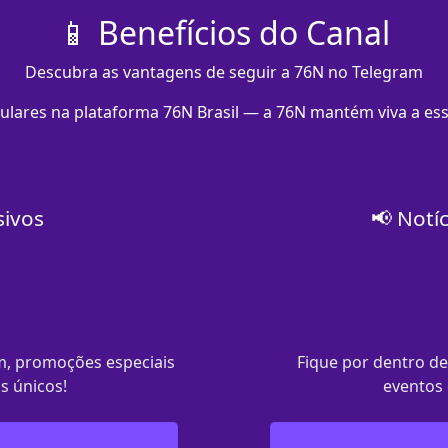
📱 Benefícios do Canal
Descubra as vantagens de seguir a 76N no Telegram
ulares na plataforma 76N Brasil — a 76N mantém viva a ess
sivos
📢 Notí
m, promoções especiais
Fique por dentro d
s únicos!
eventos