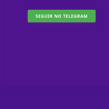
SEGUIR NO TELEGRAM