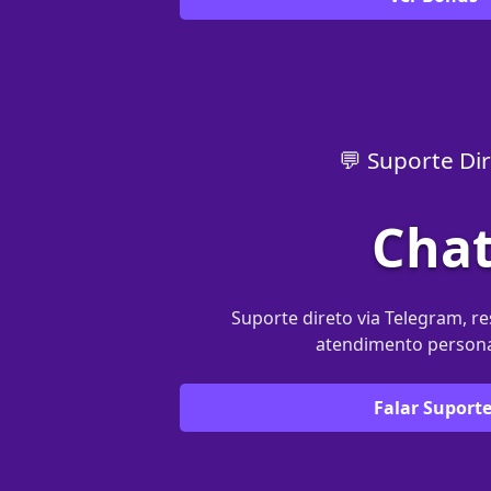
💬 Suporte Di
Cha
Suporte direto via Telegram, r
atendimento persona
Falar Suport