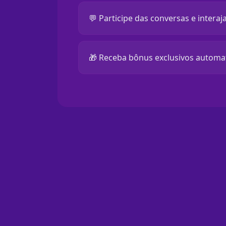
💬 Participe das conversas e interaj
🎁 Receba bônus exclusivos autom