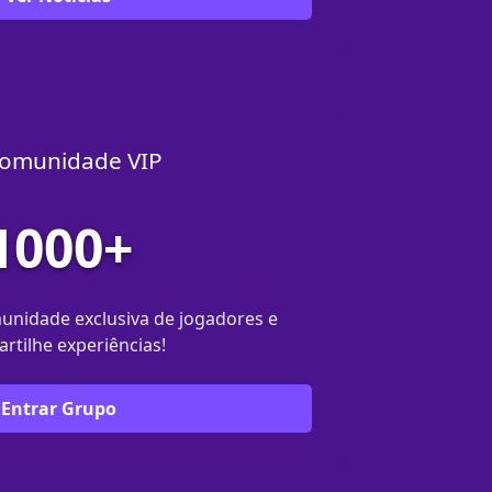
Comunidade VIP
1000+
unidade exclusiva de jogadores e
rtilhe experiências!
Entrar Grupo