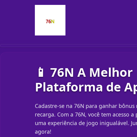
📱 76N A Melhor
Plataforma de A
Cadastre-se na 76N para ganhar bônus 
recarga. Com a 76N, você tem acesso a 
uma experiência de jogo inigualável. J
agora!