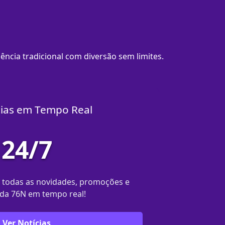
ência tradicional com diversão sem limites.
cias em Tempo Real
24/7
e todas as novidades, promoções e
 da 76N em tempo real!
Ver Notícias