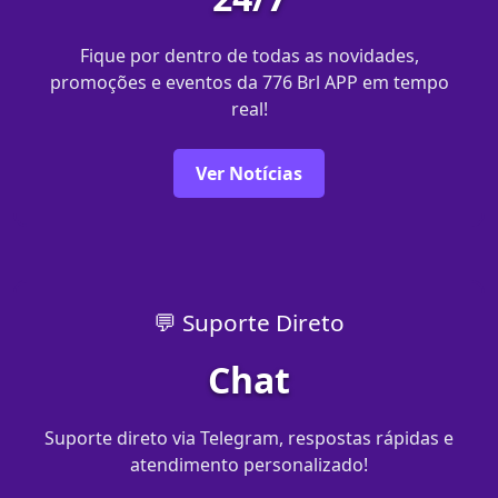
Fique por dentro de todas as novidades,
promoções e eventos da 776 Brl APP em tempo
real!
Ver Notícias
💬 Suporte Direto
Chat
Suporte direto via Telegram, respostas rápidas e
atendimento personalizado!