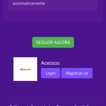
automaticamente
SEGUIR AGORA
Acessos
Login
Registrar-se