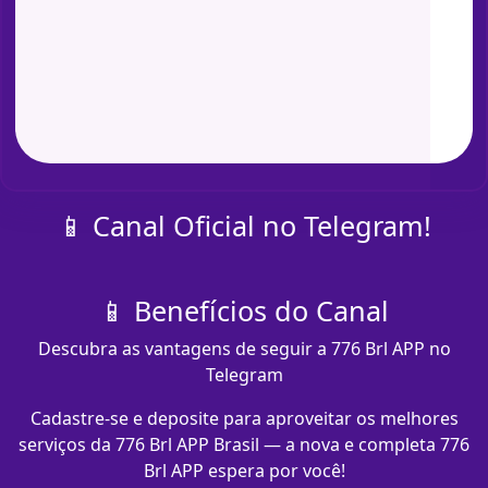
📱 Canal Oficial no Telegram!
📱 Benefícios do Canal
Descubra as vantagens de seguir a 776 Brl APP no
Telegram
Cadastre-se e deposite para aproveitar os melhores
serviços da 776 Brl APP Brasil — a nova e completa 776
Brl APP espera por você!