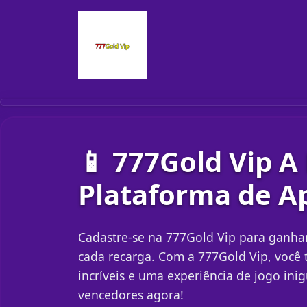
📱 777Gold Vip A
Plataforma de A
Cadastre-se na 777Gold Vip para ganha
cada recarga. Com a 777Gold Vip, você
incríveis e uma experiência de jogo inig
vencedores agora!