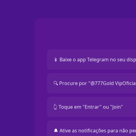
📱 Baixe o app Telegram no seu disp
🔍 Procure por "@777Gold VipOficia
👆 Toque em "Entrar" ou "Join"
🔔 Ative as notificações para não p