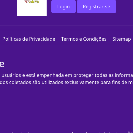
Login
Registrar-se
Políticas de Privacidade
Termos e Condições
Sitemap
de
us usuários e está empenhada em proteger todas as inform
os coletados são utilizados exclusivamente para fins de m