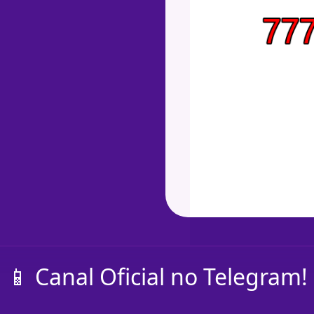
📱 Canal Oficial no Telegram!