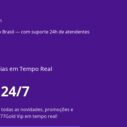
m
do Brasil — com suporte 24h de atendentes
cias em Tempo Real
24/7
e todas as novidades, promoções e
777Gold Vip em tempo real!