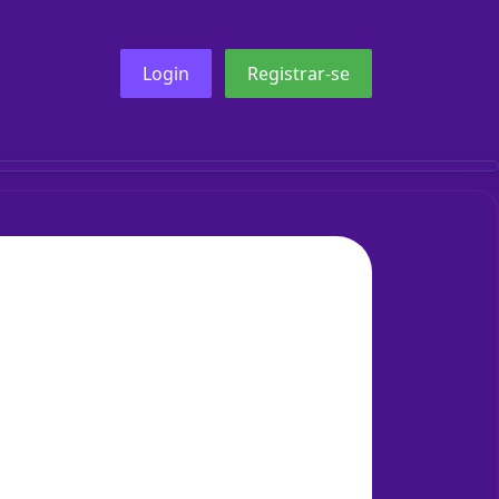
Login
Registrar-se