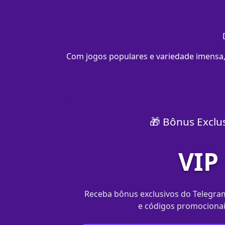
Com jogos populares e variedade imensa, 
🎁 Bônus Exclu
VIP
Receba bônus exclusivos do Telegra
e códigos promocionai