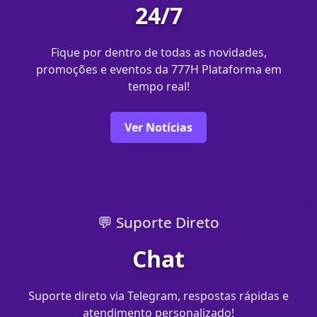
24/7
Fique por dentro de todas as novidades,
promoções e eventos da 777H Plataforma em
tempo real!
Ver Notícias
💬 Suporte Direto
Chat
Suporte direto via Telegram, respostas rápidas e
atendimento personalizado!