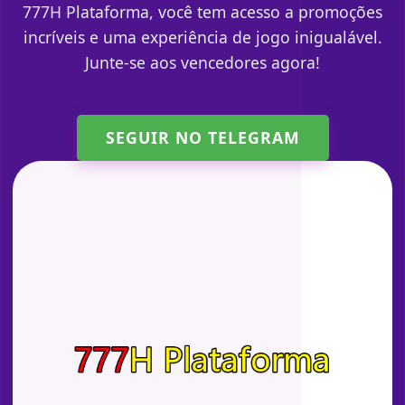
777H Plataforma, você tem acesso a promoções
incríveis e uma experiência de jogo inigualável.
Junte-se aos vencedores agora!
SEGUIR NO TELEGRAM