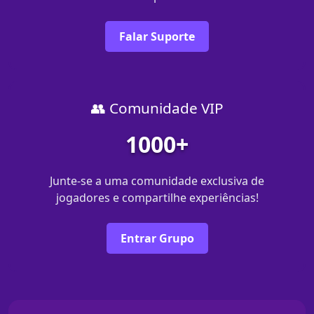
Falar Suporte
👥 Comunidade VIP
1000+
Junte-se a uma comunidade exclusiva de
jogadores e compartilhe experiências!
Entrar Grupo