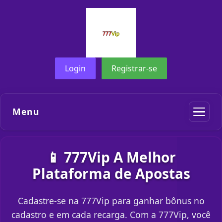
Login
Registrar-se
Menu
📱 777Vip A Melhor
Plataforma de Apostas
Cadastre-se na 777Vip para ganhar bônus no
cadastro e em cada recarga. Com a 777Vip, você