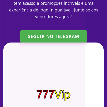
tem acesso a promoções incríveis e uma
experiência de jogo inigualável. Junte-se aos
vencedores agora!
SEGUIR NO TELEGRAM