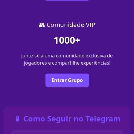
👥 Comunidade VIP
1000+
Junte-se a uma comunidade exclusiva de
jogadores e compartilhe experiências!
Entrar Grupo
📱 Como Seguir no Telegram