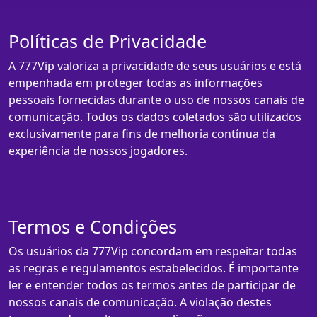
Políticas de Privacidade
A 777Vip valoriza a privacidade de seus usuários e está
empenhada em proteger todas as informações
pessoais fornecidas durante o uso de nossos canais de
comunicação. Todos os dados coletados são utilizados
exclusivamente para fins de melhoria contínua da
experiência de nossos jogadores.
Termos e Condições
Os usuários da 777Vip concordam em respeitar todas
as regras e regulamentos estabelecidos. É importante
ler e entender todos os termos antes de participar de
nossos canais de comunicação. A violação destes