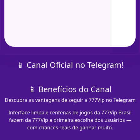
📱 Canal Oficial no Telegram!
📱 Benefícios do Canal
Descubra as vantagens de seguir a 777Vip no Telegram
Interface limpa e centenas de jogos da 777Vip Brasil
fazem da 777Vip a primeira escolha dos usuários —
com chances reais de ganhar muito.