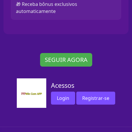
🎁 Receba bônus exclusivos
automaticamente
SEGUIR AGORA
Acessos
Login
Registrar-se