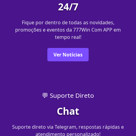
24/7
Fique por dentro de todas as novidades,
promoções e eventos da 777Win Com APP em
tempo real!
Ver Notícias
💬 Suporte Direto
Chat
Suporte direto via Telegram, respostas rápidas e
atendimento personalizado!