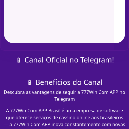
📱 Canal Oficial no Telegram!
📱 Benefícios do Canal
Descubra as vantagens de seguir a 777Win Com APP no
Telegram
A 777Win Com APP Brasil é uma empresa de software
que oferece serviços de cassino online aos brasileiros
— a 777Win Com APP inova constantemente com novas