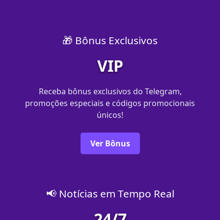
🎁 Bônus Exclusivos
VIP
Receba bônus exclusivos do Telegram,
promoções especiais e códigos promocionais
únicos!
Ver Bônus
📢 Notícias em Tempo Real
24/7