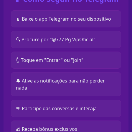
📱 Baixe o app Telegram no seu dispositivo
🔍 Procure por "@777 Pg VipOficial"
👆 Toque em "Entrar" ou "Join"
🔔 Ative as notificações para não perder
nada
💬 Participe das conversas e interaja
🎁 Receba bônus exclusivos