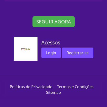
SEGUIR AGORA
Acessos
Login
Registrar-se
Políticas de Privacidade
Termos e Condições
Sitemap