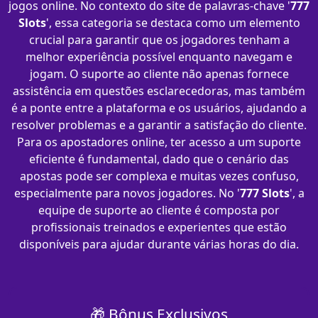
jogos online. No contexto do site de palavras-chave '
777
Slots
', essa categoria se destaca como um elemento
crucial para garantir que os jogadores tenham a
melhor experiência possível enquanto navegam e
jogam. O suporte ao cliente não apenas fornece
assistência em questões esclarecedoras, mas também
é a ponte entre a plataforma e os usuários, ajudando a
resolver problemas e a garantir a satisfação do cliente.
Para os apostadores online, ter acesso a um suporte
eficiente é fundamental, dado que o cenário das
apostas pode ser complexa e muitas vezes confuso,
especialmente para novos jogadores. No '
777 Slots
', a
equipe de suporte ao cliente é composta por
profissionais treinados e experientes que estão
disponíveis para ajudar durante várias horas do dia.
🎁 Bônus Exclusivos