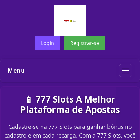
Login
Registrar-se
Menu
📱 777 Slots A Melhor
Plataforma de Apostas
Cadastre-se na 777 Slots para ganhar bônus no
cadastro e em cada recarga. Com a 777 Slots, você