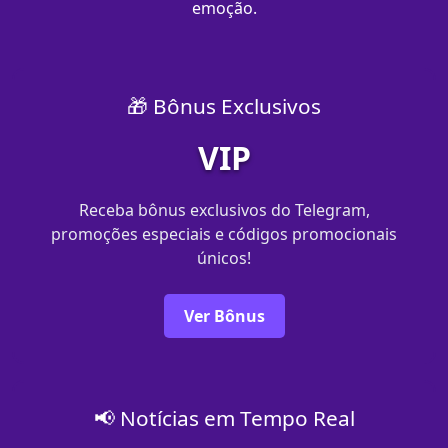
emoção.
🎁 Bônus Exclusivos
VIP
Receba bônus exclusivos do Telegram,
promoções especiais e códigos promocionais
únicos!
Ver Bônus
📢 Notícias em Tempo Real