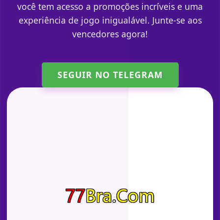
você tem acesso a promoções incríveis e uma
experiência de jogo inigualável. Junte-se aos
vencedores agora!
SEGUIR NO TELEGRAM