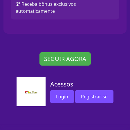
🎁 Receba bônus exclusivos
automaticamente
SEGUIR AGORA
Acessos
Login
Registrar-se