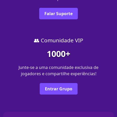
Falar Suporte
👥 Comunidade VIP
1000+
Junte-se a uma comunidade exclusiva de
jogadores e compartilhe experiências!
Entrar Grupo