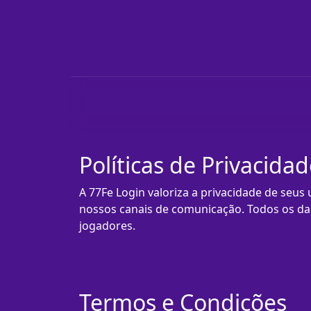
Políticas de Privacida
A 77Fe Login valoriza a privacidade de seu
nossos canais de comunicação. Todos os dad
jogadores.
Termos e Condições