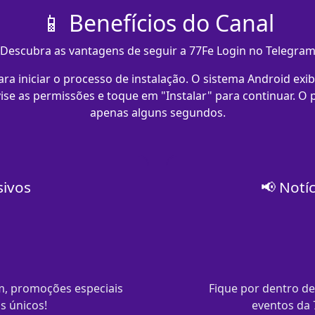
📱 Benefícios do Canal
Descubra as vantagens de seguir a 77Fe Login no Telegra
a iniciar o processo de instalação. O sistema Android ex
evise as permissões e toque em "Instalar" para continuar. O 
apenas alguns segundos.
sivos
📢 Notí
m, promoções especiais
Fique por dentro d
s únicos!
eventos da 