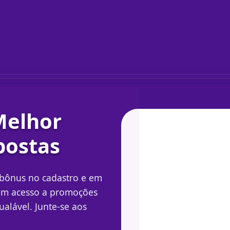
Melhor
postas
 bônus no cadastro e em
tem acesso a promoções
ualável. Junte-se aos