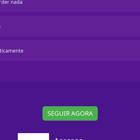
erder nada
a
aticamente
SEGUIR AGORA