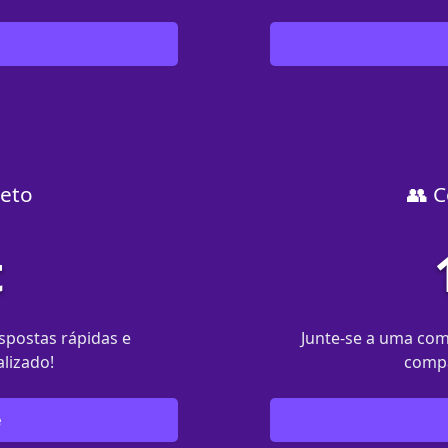
reto
👥 
t
espostas rápidas e
Junte-se a uma com
lizado!
compa
e