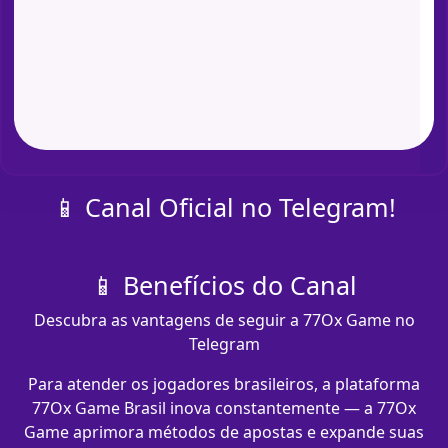
📱 Canal Oficial no Telegram!
📱 Benefícios do Canal
Descubra as vantagens de seguir a 77Ox Game no
Telegram
Para atender os jogadores brasileiros, a plataforma
77Ox Game Brasil inova constantemente — a 77Ox
Game aprimora métodos de apostas e expande suas