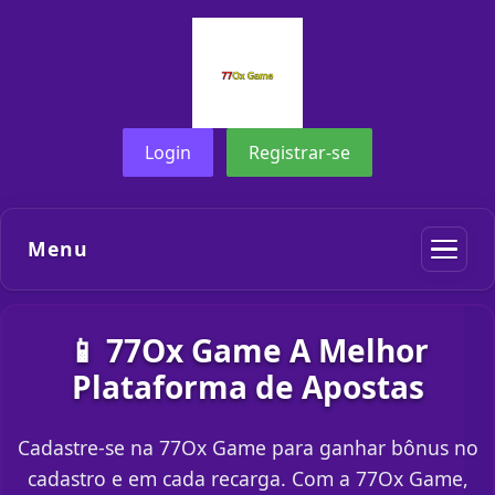
Login
Registrar-se
Menu
📱 77Ox Game A Melhor
Plataforma de Apostas
Cadastre-se na 77Ox Game para ganhar bônus no
cadastro e em cada recarga. Com a 77Ox Game,