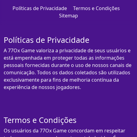
Políticas de Privacidade
Termos e Condições
Sitemap
Políticas de Privacidade
A 77Ox Game valoriza a privacidade de seus usuários e
está empenhada em proteger todas as informações
pessoais fornecidas durante o uso de nossos canais de
comunicação. Todos os dados coletados são utilizados
exclusivamente para fins de melhoria contínua da
experiência de nossos jogadores.
Termos e Condições
Os usuários da 77Ox Game concordam em respeitar