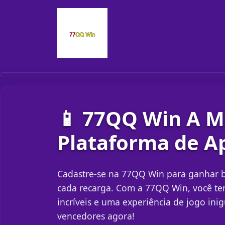
📱 77QQ Win A M
Plataforma de A
Cadastre-se na 77QQ Win para ganhar 
cada recarga. Com a 77QQ Win, você t
incríveis e uma experiência de jogo inig
vencedores agora!