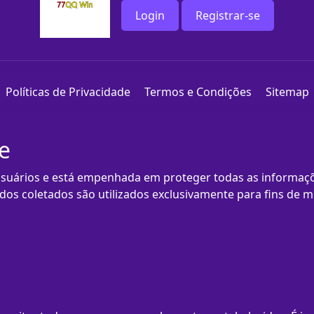
Login
Registrar-se
Políticas de Privacidade
Termos e Condições
Sitemap
de
 usuários e está empenhada em proteger todas as informaçõ
os coletados são utilizados exclusivamente para fins de m