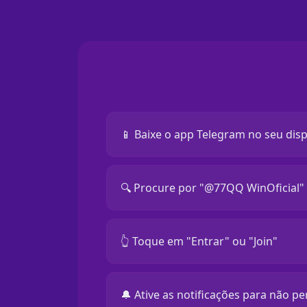
📱 Baixe o app Telegram no seu disp
🔍 Procure por "@77QQ WinOficial"
👆 Toque em "Entrar" ou "Join"
🔔 Ative as notificações para não p