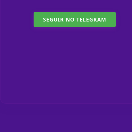
SEGUIR NO TELEGRAM