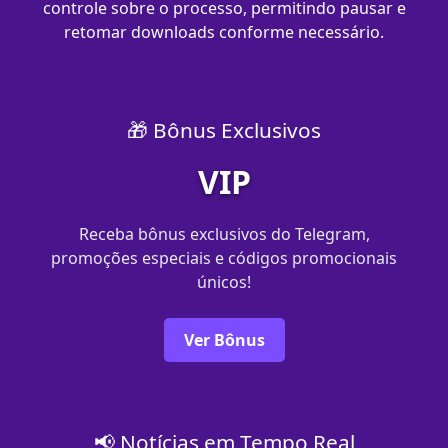
controle sobre o processo, permitindo pausar e
retomar downloads conforme necessário.
🎁 Bônus Exclusivos
VIP
Receba bônus exclusivos do Telegram,
promoções especiais e códigos promocionais
únicos!
Ver Bônus
📢 Notícias em Tempo Real