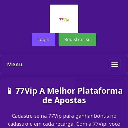
Login
Registrar-se
Menu
📱 77Vip A Melhor Plataforma
de Apostas
Cadastre-se na 77Vip para ganhar bônus no
cadastro e em cada recarga. Com a 77Vip, você