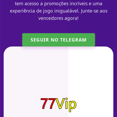
tem acesso a promoções incríveis e uma
experiência de jogo inigualável. Junte-se aos
vencedores agora!
SEGUIR NO TELEGRAM