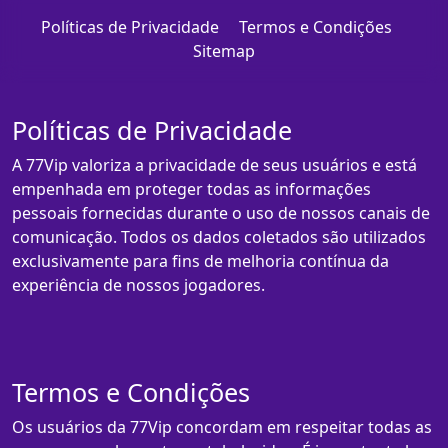
Políticas de Privacidade
Termos e Condições
Sitemap
Políticas de Privacidade
A 77Vip valoriza a privacidade de seus usuários e está
empenhada em proteger todas as informações
pessoais fornecidas durante o uso de nossos canais de
comunicação. Todos os dados coletados são utilizados
exclusivamente para fins de melhoria contínua da
experiência de nossos jogadores.
Termos e Condições
Os usuários da 77Vip concordam em respeitar todas as