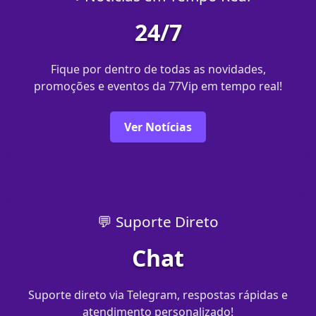
24/7
Fique por dentro de todas as novidades,
promoções e eventos da 77Vip em tempo real!
Ver Notícias
💬 Suporte Direto
Chat
Suporte direto via Telegram, respostas rápidas e
atendimento personalizado!