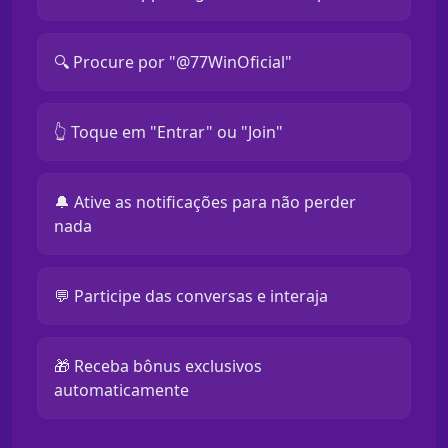
🔍 Procure por "@77WinOficial"
👆 Toque em "Entrar" ou "Join"
🔔 Ative as notificações para não perder
nada
💬 Participe das conversas e interaja
🎁 Receba bônus exclusivos
automaticamente