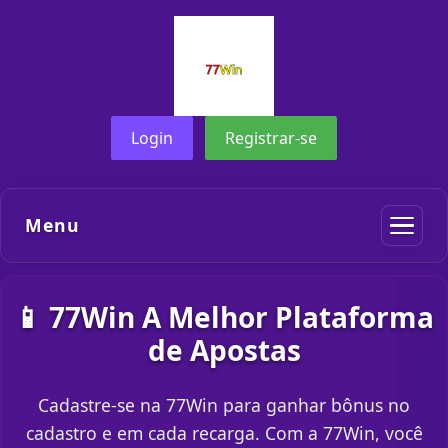
Login
Registrar-se
Menu
📱 77Win A Melhor Plataforma
de Apostas
Cadastre-se na 77Win para ganhar bônus no
cadastro e em cada recarga. Com a 77Win, você