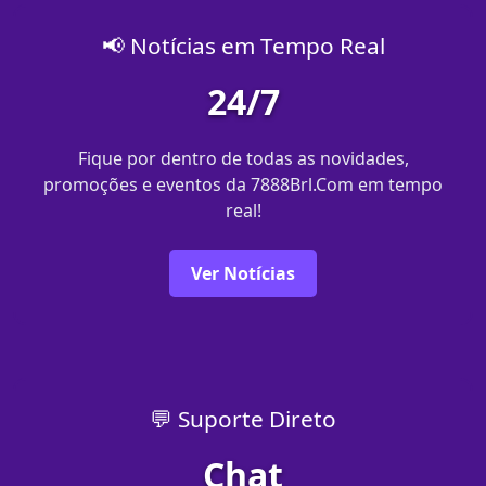
📢 Notícias em Tempo Real
24/7
Fique por dentro de todas as novidades,
promoções e eventos da 7888Brl.Com em tempo
real!
Ver Notícias
💬 Suporte Direto
Chat