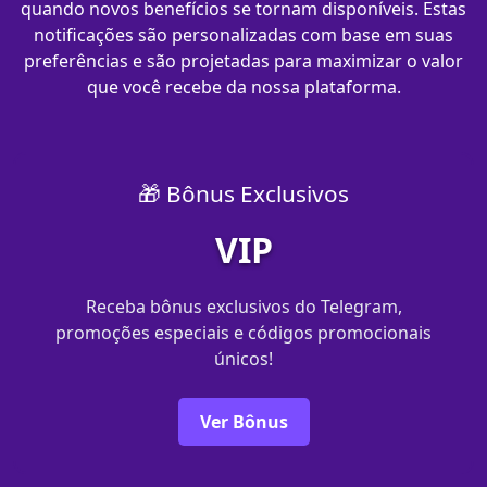
quando novos benefícios se tornam disponíveis. Estas
notificações são personalizadas com base em suas
preferências e são projetadas para maximizar o valor
que você recebe da nossa plataforma.
🎁 Bônus Exclusivos
VIP
Receba bônus exclusivos do Telegram,
promoções especiais e códigos promocionais
únicos!
Ver Bônus