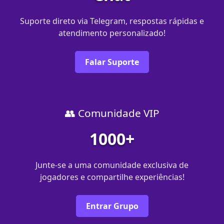
Suporte direto via Telegram, respostas rápidas e
atendimento personalizado!
Falar Suporte
👥 Comunidade VIP
1000+
Junte-se a uma comunidade exclusiva de
jogadores e compartilhe experiências!
Entrar Grupo