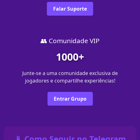
Falar Suporte
👥 Comunidade VIP
1000+
Junte-se a uma comunidade exclusiva de
jogadores e compartilhe experiências!
Entrar Grupo
📱 Como Seguir no Telegram