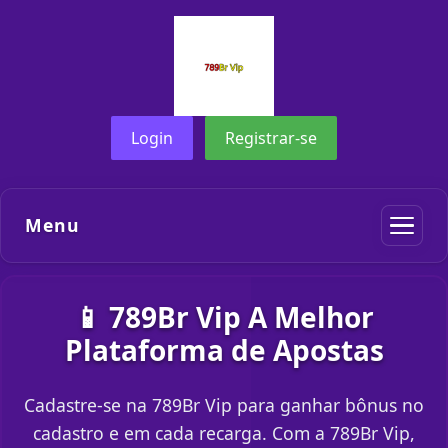
Login
Registrar-se
Menu
📱 789Br Vip A Melhor
Plataforma de Apostas
Cadastre-se na 789Br Vip para ganhar bônus no
cadastro e em cada recarga. Com a 789Br Vip,