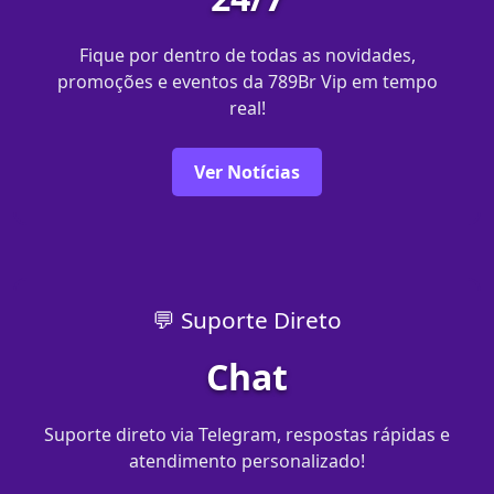
Fique por dentro de todas as novidades,
promoções e eventos da 789Br Vip em tempo
real!
Ver Notícias
💬 Suporte Direto
Chat
Suporte direto via Telegram, respostas rápidas e
atendimento personalizado!