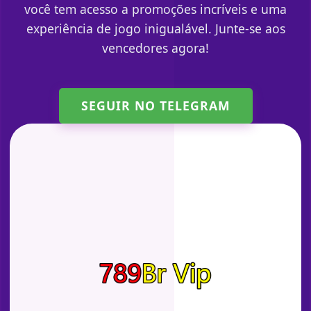
você tem acesso a promoções incríveis e uma
experiência de jogo inigualável. Junte-se aos
vencedores agora!
SEGUIR NO TELEGRAM