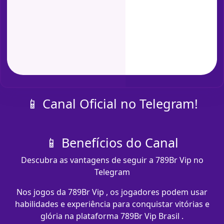
📱 Canal Oficial no Telegram!
📱 Benefícios do Canal
Descubra as vantagens de seguir a 789Br Vip no
Telegram
Nos jogos da 789Br Vip , os jogadores podem usar
habilidades e experiência para conquistar vitórias e
glória na plataforma 789Br Vip Brasil .