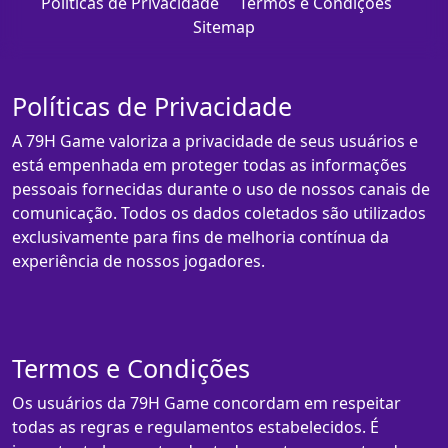
Políticas de Privacidade
Termos e Condições
Sitemap
Políticas de Privacidade
A 79H Game valoriza a privacidade de seus usuários e
está empenhada em proteger todas as informações
pessoais fornecidas durante o uso de nossos canais de
comunicação. Todos os dados coletados são utilizados
exclusivamente para fins de melhoria contínua da
experiência de nossos jogadores.
Termos e Condições
Os usuários da 79H Game concordam em respeitar
todas as regras e regulamentos estabelecidos. É