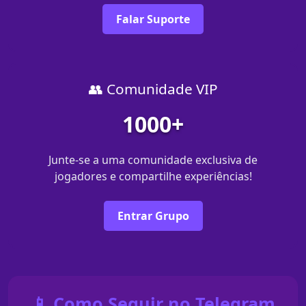
Falar Suporte
👥 Comunidade VIP
1000+
Junte-se a uma comunidade exclusiva de
jogadores e compartilhe experiências!
Entrar Grupo
📱 Como Seguir no Telegram