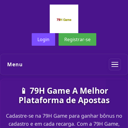
Login
Registrar-se
Menu
📱 79H Game A Melhor
Plataforma de Apostas
Cadastre-se na 79H Game para ganhar bônus no
cadastro e em cada recarga. Com a 79H Game,