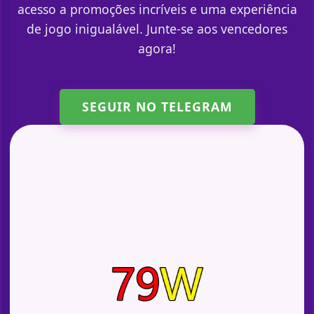
acesso a promoções incríveis e uma experiência
de jogo inigualável. Junte-se aos vencedores
agora!
SEGUIR NO TELEGRAM