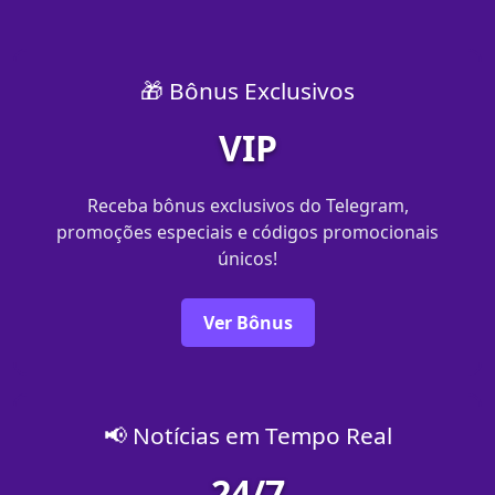
🎁 Bônus Exclusivos
VIP
Receba bônus exclusivos do Telegram,
promoções especiais e códigos promocionais
únicos!
Ver Bônus
📢 Notícias em Tempo Real
24/7