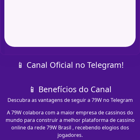
📱 Canal Oficial no Telegram!
📱 Benefícios do Canal
Descubra as vantagens de seguir a 79W no Telegram
A 79W colabora com a maior empresa de cassinos do
mundo para construir a melhor plataforma de cassino
online da rede 79W Brasil , recebendo elogios dos
jogadores.