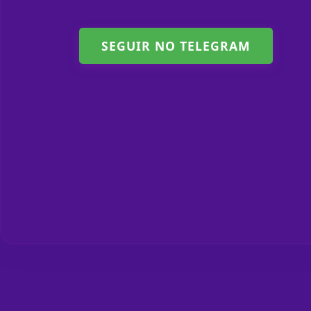
SEGUIR NO TELEGRAM