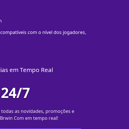
m
 compatíveis com o nível dos jogadores,
cias em Tempo Real
24/7
e todas as novidades, promoções e
7Brwin Com em tempo real!