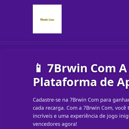
📱 7Brwin Com A
Plataforma de A
Cadastre-se na 7Brwin Com para ganha
cada recarga. Com a 7Brwin Com, você
incríveis e uma experiência de jogo inig
vencedores agora!