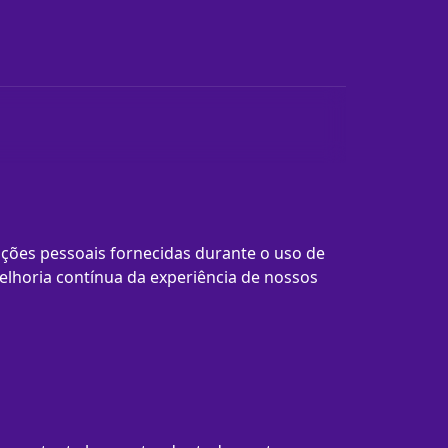
ções pessoais fornecidas durante o uso de
elhoria contínua da experiência de nossos