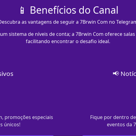
📱 Benefícios do Canal
Descubra as vantagens de seguir a 7Brwin Com no Telegra
um sistema de níveis de conta; a 7Brwin Com oferece salas
facilitando encontrar o desafio ideal.
sivos
📢 Notí
m, promoções especiais
Fique por dentro d
s únicos!
eventos da 