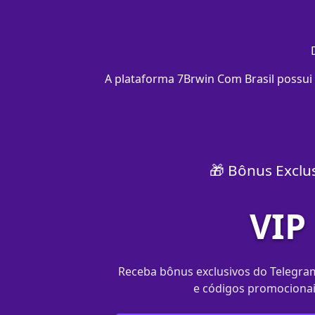
A plataforma 7Brwin Com Brasil possui 
🎁 Bônus Exclu
VIP
Receba bônus exclusivos do Telegra
e códigos promocionai