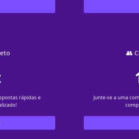
reto
👥 
t
espostas rápidas e
Junte-se a uma com
lizado!
compa
e