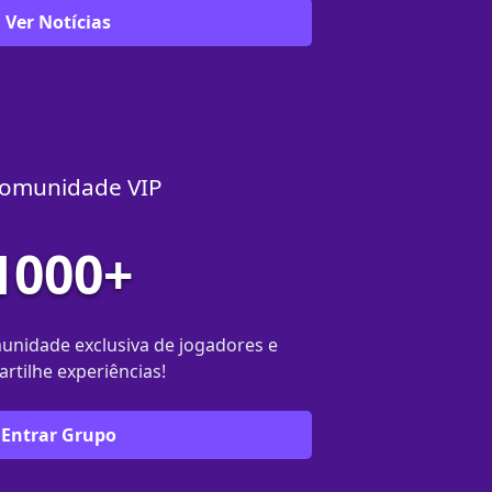
Ver Notícias
Comunidade VIP
1000+
unidade exclusiva de jogadores e
rtilhe experiências!
Entrar Grupo