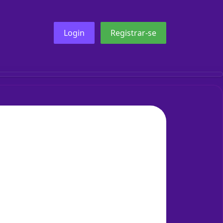
Login
Registrar-se