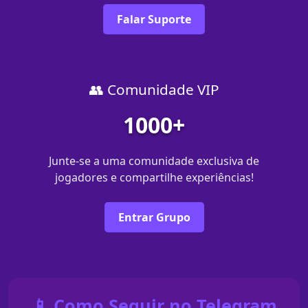
Falar Suporte
👥 Comunidade VIP
1000+
Junte-se a uma comunidade exclusiva de
jogadores e compartilhe experiências!
Entrar Grupo
📱 Como Seguir no Telegram