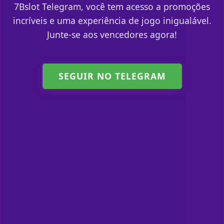
7Bslot Telegram, você tem acesso a promoções
incríveis e uma experiência de jogo inigualável.
Junte-se aos vencedores agora!
SEGUIR NO TELEGRAM