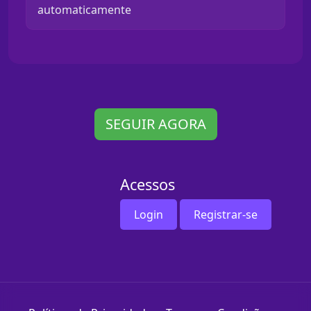
automaticamente
SEGUIR AGORA
Acessos
Login
Registrar-se