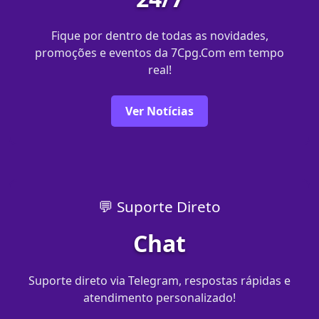
Fique por dentro de todas as novidades,
promoções e eventos da 7Cpg.Com em tempo
real!
Ver Notícias
💬 Suporte Direto
Chat
Suporte direto via Telegram, respostas rápidas e
atendimento personalizado!