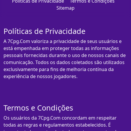
Políticas de Privacidade
Termos e Condições
Sitemap
Políticas de Privacidade
A 7Cpg.Com valoriza a privacidade de seus usuários e
está empenhada em proteger todas as informações
pessoais fornecidas durante o uso de nossos canais de
comunicação. Todos os dados coletados são utilizados
exclusivamente para fins de melhoria contínua da
experiência de nossos jogadores.
Termos e Condições
Os usuários da 7Cpg.Com concordam em respeitar
todas as regras e regulamentos estabelecidos. É