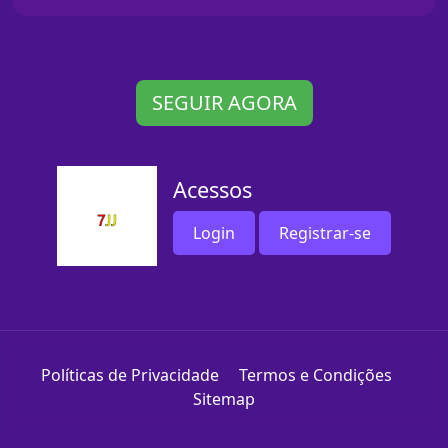
SEGUIR AGORA
Acessos
Login
Registrar-se
Políticas de Privacidade
Termos e Condições
Sitemap