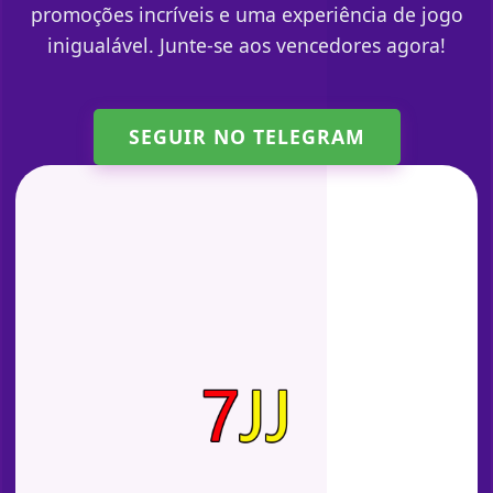
promoções incríveis e uma experiência de jogo
inigualável. Junte-se aos vencedores agora!
SEGUIR NO TELEGRAM