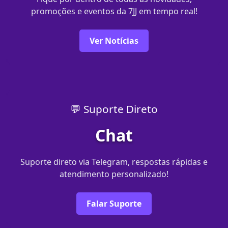
promoções e eventos da 7JJ em tempo real!
Ver Notícias
💬 Suporte Direto
Chat
Suporte direto via Telegram, respostas rápidas e
atendimento personalizado!
Falar Suporte