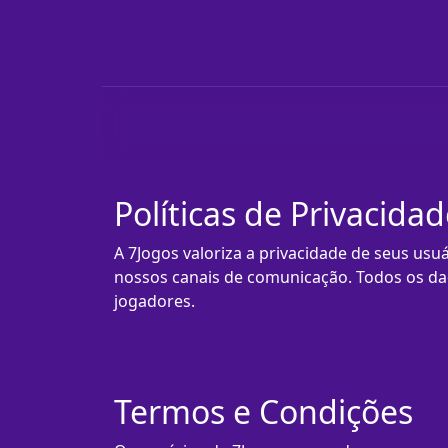
Políticas de Privacida
A 7Jogos valoriza a privacidade de seus us
nossos canais de comunicação. Todos os dad
jogadores.
Termos e Condições