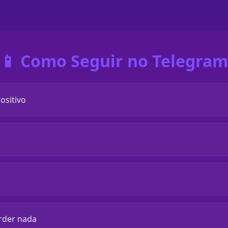
📱 Como Seguir no Telegram
ositivo
erder nada