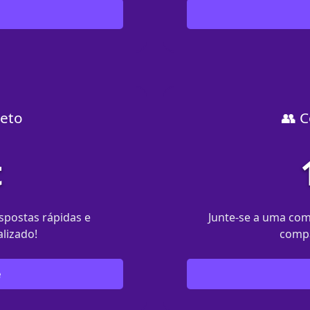
reto
👥 
t
espostas rápidas e
Junte-se a uma com
lizado!
compa
e