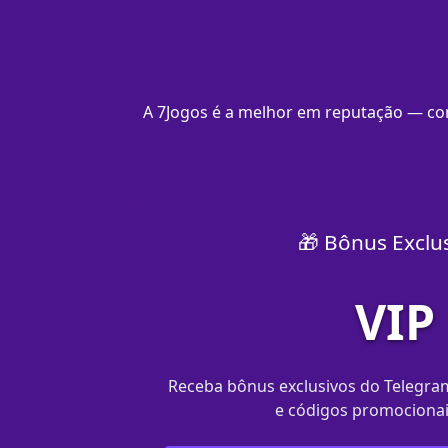
A 7Jogos é a melhor em reputação — com
🎁 Bônus Exclu
VIP
Receba bônus exclusivos do Telegra
e códigos promocionai