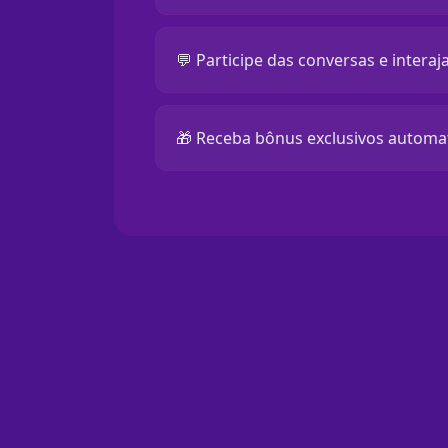
💬 Participe das conversas e interaj
🎁 Receba bônus exclusivos autom