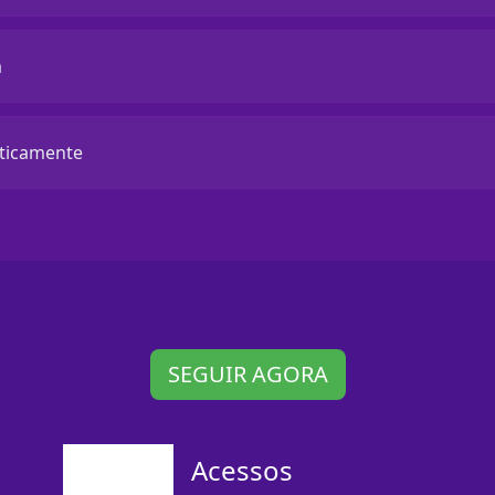
a
aticamente
SEGUIR AGORA
Acessos