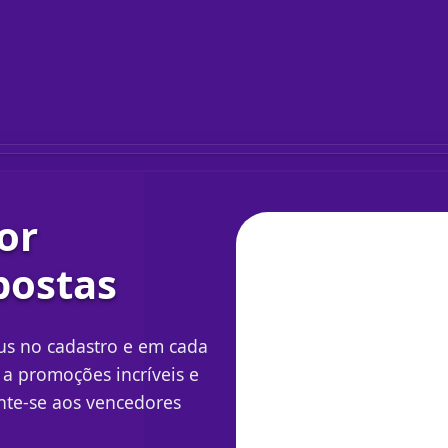
or
postas
us no cadastro e em cada
 a promoções incríveis e
unte-se aos vencedores