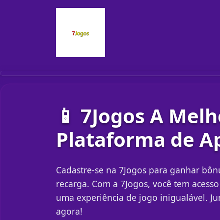
📱 7Jogos A Melh
Plataforma de A
Cadastre-se na 7Jogos para ganhar bôn
recarga. Com a 7Jogos, você tem acesso
uma experiência de jogo inigualável. J
agora!