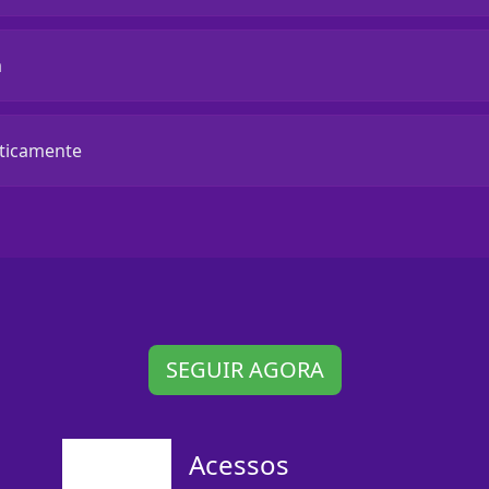
a
aticamente
SEGUIR AGORA
Acessos