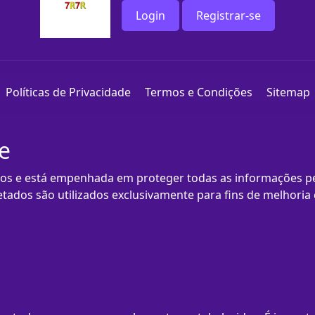
Login
Registrar-se
Políticas de Privacidade
Termos e Condições
Sitemap
de
rios e está empenhada em proteger todas as informações p
tados são utilizados exclusivamente para fins de melhoria