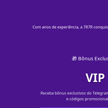
Com anos de experiência, a 7R7R conquist
🎁 Bônus Exclu
VIP
Receba bônus exclusivos do Telegra
e códigos promocionai