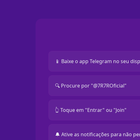
📱 Baixe o app Telegram no seu disp
🔍 Procure por "@7R7ROficial"
👆 Toque em "Entrar" ou "Join"
🔔 Ative as notificações para não p