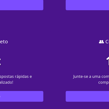
reto
👥 
t
espostas rápidas e
Junte-se a uma com
lizado!
compa
e