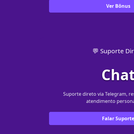
Ver Bônus
💬 Suporte Di
Cha
Suporte direto via Telegram, r
atendimento persona
Falar Suport