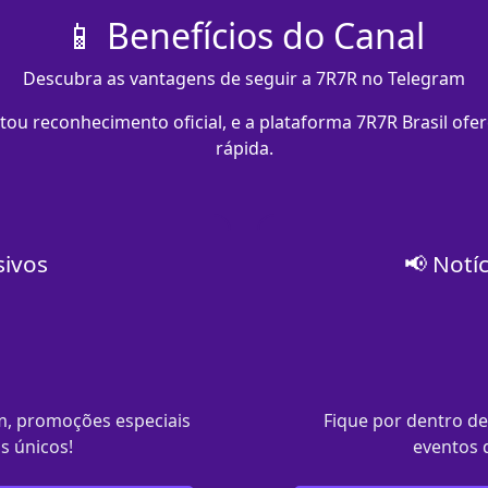
📱 Benefícios do Canal
Descubra as vantagens de seguir a 7R7R no Telegram
ou reconhecimento oficial, e a plataforma 7R7R Brasil ofer
rápida.
sivos
📢 Notí
m, promoções especiais
Fique por dentro d
s únicos!
eventos 