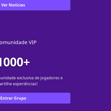
Ver Notícias
Comunidade VIP
1000+
unidade exclusiva de jogadores e
rtilhe experiências!
Entrar Grupo