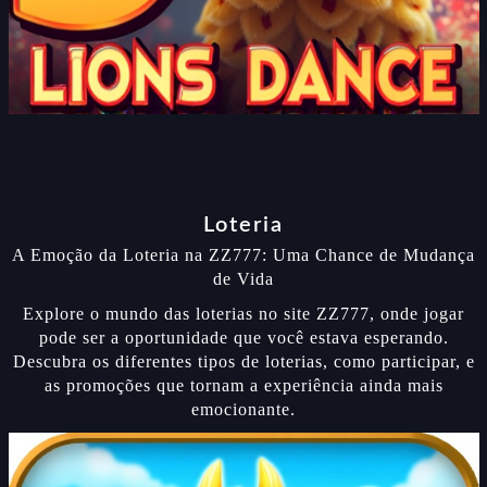
Loteria
A Emoção da Loteria na ZZ777: Uma Chance de Mudança
de Vida
Explore o mundo das loterias no site ZZ777, onde jogar
pode ser a oportunidade que você estava esperando.
Descubra os diferentes tipos de loterias, como participar, e
as promoções que tornam a experiência ainda mais
emocionante.