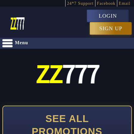
24*7 Support
Facebook
Email
LOGIN
SIGN UP
Menu
SEE ALL
PROMOTIONS